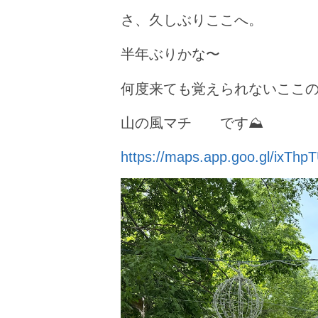
さ、久しぶりここへ。
半年ぶりかな〜
何度来ても覚えられないここ
山の風マチ です⛰️
https://maps.app.goo.gl/ixT