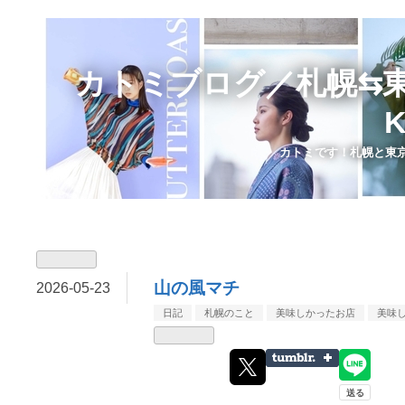
カトミブログ／札幌⇆東京カ
K
カトミです！札幌と東京
山の風マチ
2026
-
05
-
23
日記
札幌のこと
美味しかったお店
美味